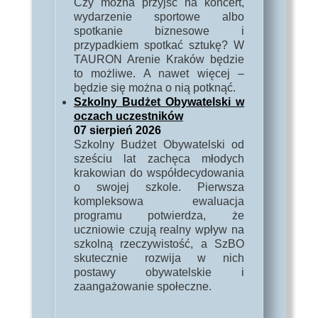
Czy można przyjść na koncert,
wydarzenie sportowe albo
spotkanie biznesowe i
przypadkiem spotkać sztukę? W
TAURON Arenie Kraków będzie
to możliwe. A nawet więcej –
będzie się można o nią potknąć.
Szkolny Budżet Obywatelski w
oczach uczestników
07 sierpień 2026
Szkolny Budżet Obywatelski od
sześciu lat zachęca młodych
krakowian do współdecydowania
o swojej szkole. Pierwsza
kompleksowa ewaluacja
programu potwierdza, że
uczniowie czują realny wpływ na
szkolną rzeczywistość, a SzBO
skutecznie rozwija w nich
postawy obywatelskie i
zaangażowanie społeczne.