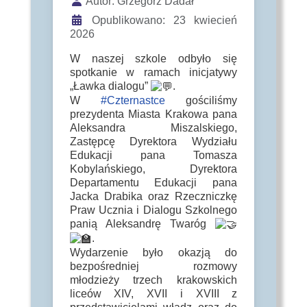
Szczegóły
Autor:
Grzegorz Dadał
Opublikowano: 23 kwiecień
2026
W naszej szkole odbyło się
spotkanie w ramach inicjatywy
„Ławka dialogu”
.
W
#Czternastce
gościliśmy
prezydenta Miasta Krakowa pana
Aleksandra Miszalskiego,
Zastępcę Dyrektora Wydziału
Edukacji pana Tomasza
Kobylańskiego, Dyrektora
Departamentu Edukacji pana
Jacka Drabika oraz Rzeczniczkę
Praw Ucznia i Dialogu Szkolnego
panią Aleksandrę Twaróg
.
Wydarzenie było okazją do
bezpośredniej rozmowy
młodzieży trzech krakowskich
liceów XIV, XVII i XVIII z