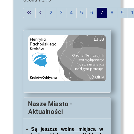
2
3
4
5
6
7
8
9
1
Nasze Miasto -
Aktualności
Są jeszcze wolne miejsca w