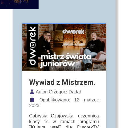
Wywiad z Mistrzem.
Szczegóły
Autor:
Grzegorz Dadał
Opublikowano: 12 marzec
2023
Gabrysia Czajowska, uczennica
klasy 1c w ramach programu
"Kultura wre!" dla DworekTV