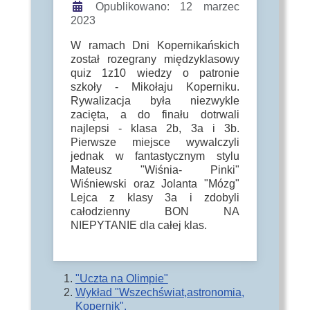
Opublikowano: 12 marzec
2023
W ramach Dni Kopernikańskich
został rozegrany międzyklasowy
quiz 1z10 wiedzy o patronie
szkoły - Mikołaju Koperniku.
Rywalizacja była niezwykle
zacięta, a do finału dotrwali
najlepsi - klasa 2b, 3a i 3b.
Pierwsze miejsce wywalczyli
jednak w fantastycznym stylu
Mateusz "Wiśnia- Pinki"
Wiśniewski oraz Jolanta "Mózg"
Lejca z klasy 3a i zdobyli
całodzienny BON NA
NIEPYTANIE dla całej klas.
"Uczta na Olimpie"
Wykład "Wszechświat,astronomia,
Kopernik".